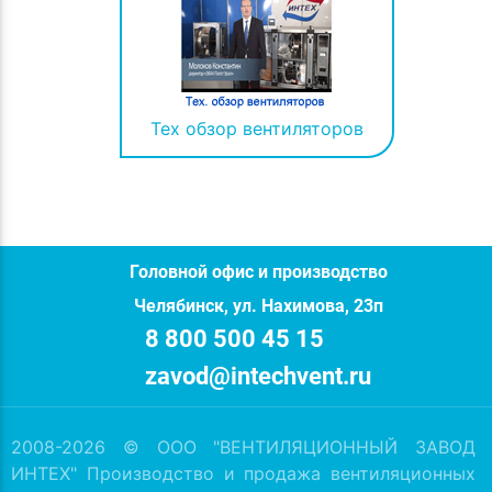
Тех обзор вентиляторов
Головной офис и производство
Челябинск, ул. Нахимова, 23п
8 800 500 45 15
zavod@intechvent.ru
2008-2026 © ООО "ВЕНТИЛЯЦИОННЫЙ ЗАВОД
ИНТЕХ" Производство и продажа вентиляционных